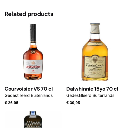
There are no reviews yet.
Related products
Be the first to review “Fireman Vodka 30%
70cl”
Je e-mailadres wordt niet gepubliceerd.
Vereiste velden
zijn gemarkeerd met
*
Rate this product:
Your review
Courvoisier VS 70 cl
Dalwhinnie 15yo 70 cl
Gedestilleerd Buitenlands
Gedestilleerd Buitenlands
€
26,95
€
39,95