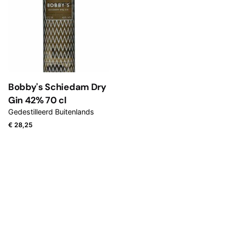
Name
*
Email
*
Bobby's Schiedam Dry
Gin 42% 70 cl
Mijn naam, e-mail en site opslaan in deze browser voor
Gedestilleerd Buitenlands
de volgende keer wanneer ik een reactie plaats.
€
28,25
Submit Review