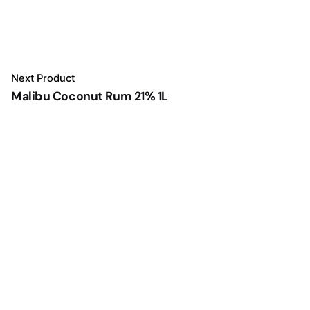
Next Product
Malibu Coconut Rum 21% 1L
Toevoegen aan winkelwa
Gedestilleerd Buitenlands